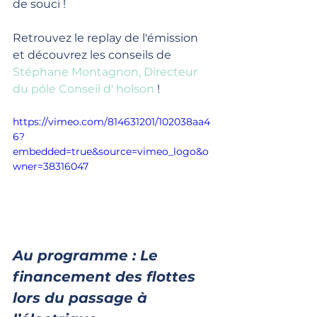
de souci !
Retrouvez le replay de l'émission 
et découvrez les conseils de 
Stéphane Montagnon, Directeur 
du pôle Conseil d' holson
 !
https://vimeo.com/814631201/102038aa4
6?
embedded=true&source=vimeo_logo&o
wner=38316047
Au programme : Le 
financement des flottes 
lors du passage à 