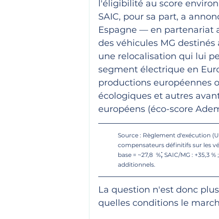
l'éligibilité au score envir
SAIC, pour sa part, a annon
Espagne — en partenariat a
des véhicules MG destinés
une relocalisation qui lui p
segment électrique en Euro
productions européennes o
écologiques et autres avan
européens (éco-score Ademe 
Source : Règlement d'exécution (
compensateurs définitifs sur les véh
;
base = ~27,8  %
 SAIC/MG : +35,3 % 
additionnels.
La question n'est donc plus 
quelles conditions le marché 