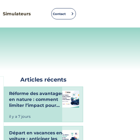
Simulateurs
Contact
Articles récents
Réforme des avantages
en nature : comment
limiter l’impact pour
l’entreprise et les salariés
il y a 7 jours
? Retour sur le webinaire
Shiftmove du 7 juillet
dernier
Départ en vacances en
voiture : anticiper les