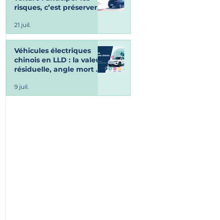
risques, c’est préserver
ses vacances !
21 juil.
Véhicules électriques
chinois en LLD : la valeur
résiduelle, angle mort du
marché fleet
9 juil.