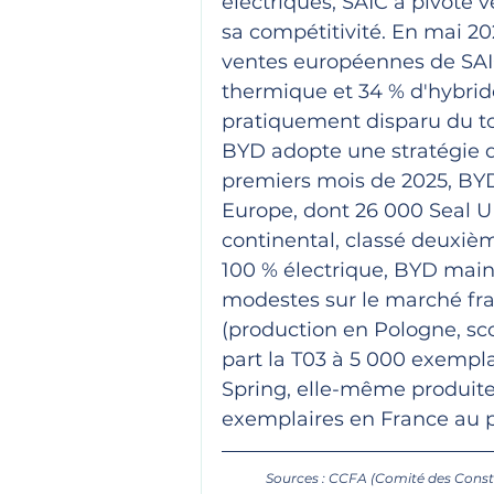
électriques, SAIC a pivoté 
sa compétitivité. En mai 202
ventes européennes de SAIC 
thermique et 34 % d'hybride
pratiquement disparu du t
BYD adopte une stratégie dif
premiers mois de 2025, BYD
Europe, dont 26 000 Seal U
continental, classé deuxiè
100 % électrique, BYD main
modestes sur le marché fran
(production en Pologne, sc
part la T03 à 5 000 exempla
Spring, elle-même produite
exemplaires en France au 
Sources : CCFA (Comité des Constr