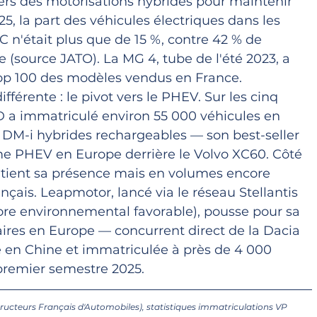
vers des motorisations hybrides pour maintenir 
5, la part des véhicules électriques dans les 
n'était plus que de 15 %, contre 42 % de 
 (source JATO). La MG 4, tube de l'été 2023, a 
op 100 des modèles vendus en France.
férente : le pivot vers le PHEV. Sur les cinq 
 a immatriculé environ 55 000 véhicules en 
 DM-i hybrides rechargeables — son best-seller 
me PHEV en Europe derrière le Volvo XC60. Côté 
tient sa présence mais en volumes encore 
çais. Leapmotor, lancé via le réseau Stellantis 
ore environnemental favorable), pousse pour sa 
ires en Europe — concurrent direct de la Dacia 
 en Chine et immatriculée à près de 4 000 
premier semestre 2025.
ucteurs Français d'Automobiles), statistiques immatriculations VP 