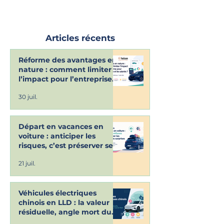
Articles récents
Réforme des avantages en
nature : comment limiter
l’impact pour l’entreprise
et les salariés ? Retour sur
30 juil.
le webinaire Shiftmove du
7 juillet dernier
Départ en vacances en
voiture : anticiper les
risques, c’est préserver ses
vacances !
21 juil.
Véhicules électriques
chinois en LLD : la valeur
résiduelle, angle mort du
marché fleet