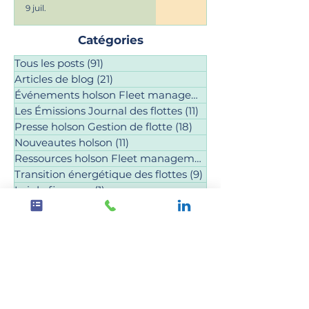
9 juil.
Catégories
Tous les posts
(91)
91 posts
Articles de blog
(21)
21 posts
Événements holson Fleet management
Les Émissions Journal des flottes
(11)
11 posts
Presse holson Gestion de flotte
(18)
18 posts
Nouveautes holson
(11)
11 posts
Ressources holson Fleet management
(8)
Transition énergétique des flottes
(9)
9 posts
Loi de finances
(1)
1 post