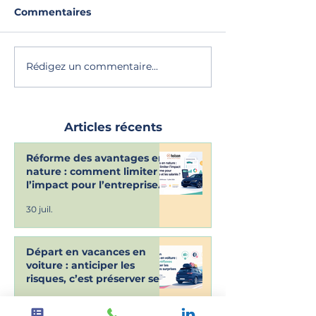
Commentaires
Rédigez un commentaire...
Articles récents
Réforme des avantages en
nature : comment limiter
l’impact pour l’entreprise
et les salariés ? Retour sur
30 juil.
le webinaire Shiftmove du
7 juillet dernier
Départ en vacances en
voiture : anticiper les
risques, c’est préserver ses
vacances !
21 juil.